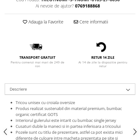
Bluze Alfabet
Ai nevoie de ajutor?
0769188868
Bluze Animale
Bluze Coffee
Adauga la Favorite
Cere informatii
Bluze Cu Mesaj
Bluze Diverse
Bluze Fashion
Bluze Flori
Bluze Fluturi
TRANSPORT GRATUIT
RETUR 14 ZILE
Pentru comenzi mai mari de 249 de
Ai 14 de zile la dispozitie pentru
Bluze Heart
ron
retur
Bluze Japanese
Bluze Lips
Descriere
Bluze Love
Bluze Mom
Tricou unisex cu croiala oversize
Bluze Paris
Produs realizat sustenabil din material premium, bumbac
Bluze Pisici
organic certificat GOTS
Interiorul gulerului este intarit cu bumbac single jersey
Bluze Primavara
Cusaturi duble la maneci si in partea inferioara a tricoului
Bluze Tattoo
Pozele sunt cu titlu de prezentare, astfel ca pot exista mici
diferente de culoare intre macheta prezentata pe site si
Bluze Toamna