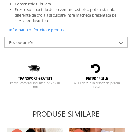
Constructie tubulara
Bluze X-mas
Pozele sunt cu titlu de prezentare, astfel ca pot exista mici
Hanorace Unisex
diferente de croiala si culoare intre macheta prezentata pe
site si produsul fizic.
Body-uri
Informatii conformitate produs
Review-uri
(0)
TRANSPORT GRATUIT
RETUR 14 ZILE
Pentru comenzi mai mari de 249 de
Ai 14 de zile la dispozitie pentru
ron
retur
PRODUSE SIMILARE