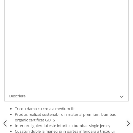
Bluze Alfabet
Marime
:
Bluze Animale
XS
S
M
L
XL
2XL
Bluze Coffee
Bluze Cu Mesaj
IN STOC
Bluze Diverse
Durata de livrare:
2 zile
Bluze Fashion
ADAUGA IN COS
Bluze Flori
Bluze Fluturi
Cod Produs:
TRCWDREFEA01L
Bluze Heart
Ai nevoie de ajutor?
0769188868
Bluze Japanese
Bluze Lips
Cere informatii
Bluze Love
Bluze Mom
Descriere
Bluze Paris
Bluze Pisici
Tricou dama cu croiala medium fit
Produs realizat sustenabil din material premium, bumbac
Bluze Primavara
organic certificat GOTS
Bluze Tattoo
Interiorul gulerului este intarit cu bumbac single jersey
Cusaturi duble la maneci si in partea inferioara a tricoului
Bluze Toamna