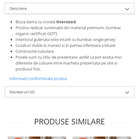
Bluze X-mas
Descriere
Hanorace Unisex
Bluza dama cu croiala
Oversized
Body-uri
Produs realizat sustenabil din material premium, bumbac
organic certificat GOTS
Interiorul gulerului este intarit cu bumbac single jersey
Cusaturi duble la maneci si in partea inferioara a bluzei
Constructie tubulara
Pozele sunt cu titlu de prezentare, astfel ca pot exista mici
diferente de culoare intre macheta prezentata pe site si
produsul fizic.
Informatii conformitate produs
Review-uri
(0)
PRODUSE SIMILARE