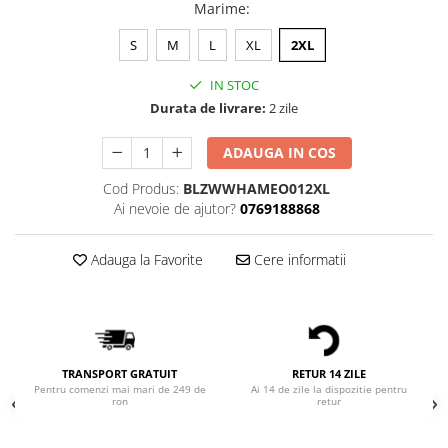
Bluze Alfabet
Marime
:
Bluze Animale
S
M
L
XL
2XL
Bluze Coffee
Bluze Cu Mesaj
IN STOC
Bluze Diverse
Durata de livrare:
2 zile
Bluze Fashion
ADAUGA IN COS
Bluze Flori
Bluze Fluturi
Cod Produs:
BLZWWHAMEO012XL
Ai nevoie de ajutor?
0769188868
Bluze Heart
Bluze Japanese
Adauga la Favorite
Cere informatii
Bluze Lips
Bluze Love
Bluze Mom
Bluze Paris
Bluze Pisici
TRANSPORT GRATUIT
RETUR 14 ZILE
Bluze Primavara
Pentru comenzi mai mari de 249 de
Ai 14 de zile la dispozitie pentru
ron
retur
Bluze Tattoo
Bluze Toamna