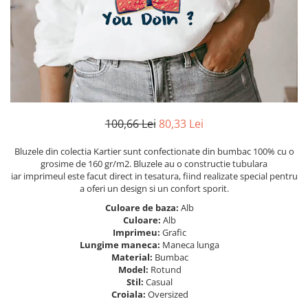
Tricouri Heart
Tricouri Ingeri
Tricouri Lips
Tricouri Japoneze
Tricouri Love
Tricouri Samurai
Tricouri Mom
Tricouri Skull
Tricouri Moon
Tricouri Sport
Tricouri Paris
Tricouri Tattoo
Tricouri Paste
Tricouri Trupe/Artisti
100,66 Lei
80,33 Lei
Tricouri Petrecerea Burlacitelor
Tricouri Vintage
Tricouri Pisici
Tricouri Oversize
Bluzele din colectia Kartier sunt confectionate din bumbac 100% cu o
Tricouri Retro
grosime de 160 gr/m2. Bluzele au o constructie tubulara
Rap/Hip-Hop
iar imprimeul este facut direct in tesatura, fiind realizate special pentru
Tricouri Tattoo
Religious
a oferi un design si un confort sporit.
Tricouri Toamna
Rock
Culoare de baza:
Alb
Tricouri Tree
Hanorace Barbati
Culoare:
Alb
Imprimeu:
Grafic
Tricouri Valentine's Day
Bluze Trening
Lungime maneca:
Maneca lunga
Tricouri X-mas
Material:
Bumbac
Bluze Femei
Model:
Rotund
Stil:
Casual
Bluze Abstract
Croiala:
Oversized