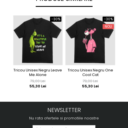
-30%
-30%
NOU
Tricou Unisex Negru Leave
Tricou Unisex Negru One
Trico
Me Alone
Cool Cat
79,00 Lei
79,00 Lei
55,30 Lei
55,30 Lei
NEWSLETTER
Nu rata ofertele si promotiile noastre