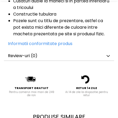
Cusaturi duble la maneci si in partea inferioara
a tricoului
Constructie tubulara
Pozele sunt cu titlu de prezentare, astfel ca
pot exista mici diferente de culoare intre
macheta prezentata pe site si produsul fizic.
Informatii conformitate produs
Review-uri
(0)
TRANSPORT GRATUIT
RETUR 14 ZILE
Pentru comenzi mai mari de 249
Ai 14 de zile la dispozitie pentru
de ron
retur
PRODUSE SIMILARE