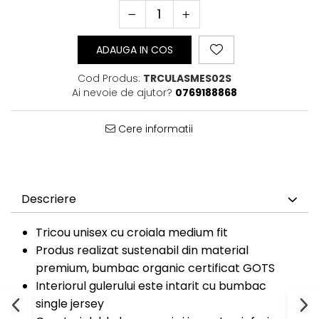
Bluze Cu Mesaj
Bluze Diverse
Bluze Fashion
ADAUGA IN COS
Bluze Flori
Bluze Fluturi
Cod Produs:
TRCULASMES02S
Ai nevoie de ajutor?
0769188868
Bluze Heart
Bluze Japanese
Bluze Lips
Cere informatii
Bluze Love
Bluze Mom
Bluze Paris
Bluze Pisici
Descriere
Bluze Primavara
Bluze Tattoo
Tricou unisex cu croiala medium fit
Bluze Toamna
Produs realizat sustenabil din material
Bluze X-mas
premium, bumbac organic certificat GOTS
Hanorace Unisex
Interiorul gulerului este intarit cu bumbac
single jersey
Body-uri