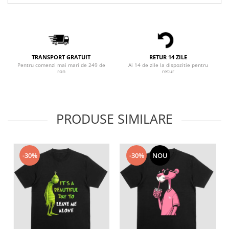
Bluze X-mas
Hanorace Unisex
Body-uri
TRANSPORT GRATUIT
RETUR 14 ZILE
Pentru comenzi mai mari de 249 de
Ai 14 de zile la dispozitie pentru
ron
retur
PRODUSE SIMILARE
-30%
-30%
NOU