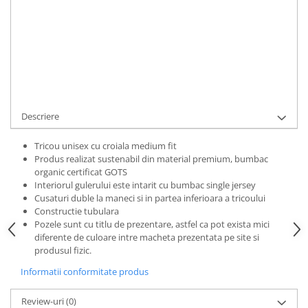
Bluze Alfabet
Bluze Animale
Cod Produs:
TRCUTAKMON02S
Bluze Coffee
Ai nevoie de ajutor?
0769188868
Bluze Cu Mesaj
Bluze Diverse
Cere informatii
Bluze Fashion
Bluze Flori
Descriere
Bluze Fluturi
Bluze Heart
Tricou unisex cu croiala medium fit
Produs realizat sustenabil din material premium, bumbac
Bluze Japanese
organic certificat GOTS
Bluze Lips
Interiorul gulerului este intarit cu bumbac single jersey
Bluze Love
Cusaturi duble la maneci si in partea inferioara a tricoului
Constructie tubulara
Bluze Mom
Pozele sunt cu titlu de prezentare, astfel ca pot exista mici
Bluze Paris
diferente de culoare intre macheta prezentata pe site si
produsul fizic.
Bluze Pisici
Bluze Primavara
Informatii conformitate produs
Bluze Tattoo
Review-uri
(0)
Bluze Toamna