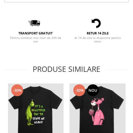
Bluze X-mas
Hanorace Unisex
Body-uri
TRANSPORT GRATUIT
RETUR 14 ZILE
Pentru comenzi mai mari de 249 de
Ai 14 de zile la dispozitie pentru
ron
retur
PRODUSE SIMILARE
-30%
-30%
NOU