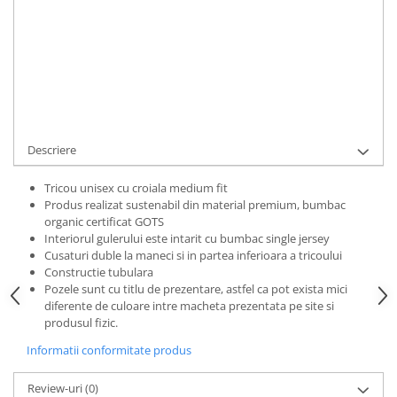
Bluze Alfabet
Bluze Animale
Cod Produs:
TRCSK-3XL
Bluze Coffee
Ai nevoie de ajutor?
0769188868
Bluze Cu Mesaj
Bluze Diverse
Cere informatii
Bluze Fashion
Bluze Flori
Descriere
Bluze Fluturi
Bluze Heart
Tricou unisex cu croiala medium fit
Produs realizat sustenabil din material premium, bumbac
Bluze Japanese
organic certificat GOTS
Bluze Lips
Interiorul gulerului este intarit cu bumbac single jersey
Bluze Love
Cusaturi duble la maneci si in partea inferioara a tricoului
Constructie tubulara
Bluze Mom
Pozele sunt cu titlu de prezentare, astfel ca pot exista mici
Bluze Paris
diferente de culoare intre macheta prezentata pe site si
produsul fizic.
Bluze Pisici
Bluze Primavara
Informatii conformitate produs
Bluze Tattoo
Review-uri
(0)
Bluze Toamna