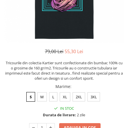
Tricouri Heart
Tricouri Ingeri
Tricouri Lips
Tricouri Japoneze
Tricouri Love
Tricouri Samurai
Tricouri Mom
Tricouri Skull
Tricouri Moon
Tricouri Sport
Tricouri Paris
Tricouri Tattoo
Tricouri Paste
Tricouri Trupe/Artisti
79,00 Lei
55,30 Lei
Tricouri Petrecerea Burlacitelor
Tricouri Vintage
Tricouri Pisici
Tricouri Oversize
Tricourile din colectia Kartier sunt confectionate din bumbac 100% cu
Tricouri Retro
o grosime de 160 gr/m2. Tricourile au o constructie tubulara iar
Rap/Hip-Hop
imprimeul este facut direct in tesatura , fiind realizate special pentru a
Tricouri Tattoo
Religious
oferi un design si un confort sporit.
Tricouri Toamna
Rock
Marime
:
Tricouri Tree
Hanorace Barbati
S
M
L
XL
2XL
3XL
Tricouri Valentine's Day
Bluze Trening
Tricouri X-mas
IN STOC
Bluze Femei
Durata de livrare:
2 zile
Bluze Abstract
ADAUGA IN COS