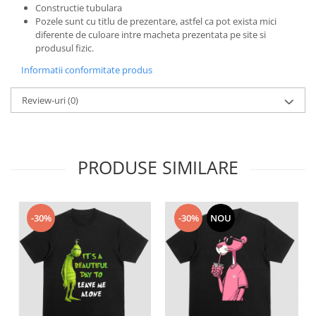
Constructie tubulara
Bluze X-mas
Pozele sunt cu titlu de prezentare, astfel ca pot exista mici
Hanorace Unisex
diferente de culoare intre macheta prezentata pe site si
produsul fizic.
Body-uri
Informatii conformitate produs
Review-uri
(0)
PRODUSE SIMILARE
-30%
-30%
NOU