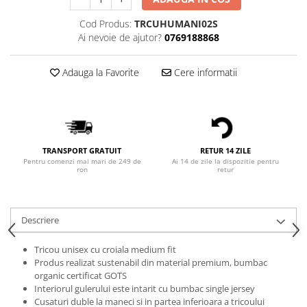
Bluze Alfabet
Bluze Animale
Cod Produs:
TRCUHUMANI02S
Bluze Coffee
Ai nevoie de ajutor?
0769188868
Bluze Cu Mesaj
Bluze Diverse
Adauga la Favorite
Cere informatii
Bluze Fashion
Bluze Flori
Bluze Fluturi
Bluze Heart
TRANSPORT GRATUIT
RETUR 14 ZILE
Bluze Japanese
Pentru comenzi mai mari de 249 de
Ai 14 de zile la dispozitie pentru
ron
retur
Bluze Lips
Bluze Love
Bluze Mom
Descriere
Bluze Paris
Tricou unisex cu croiala medium fit
Bluze Pisici
Produs realizat sustenabil din material premium, bumbac
Bluze Primavara
organic certificat GOTS
Bluze Tattoo
Interiorul gulerului este intarit cu bumbac single jersey
Cusaturi duble la maneci si in partea inferioara a tricoului
Bluze Toamna