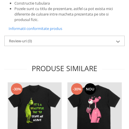
Constructie tubulara
Bluze X-mas
Pozele sunt cu titlu de prezentare, astfel ca pot exista mici
Hanorace Unisex
diferente de culoare intre macheta prezentata pe site si
produsul fizic.
Body-uri
Informatii conformitate produs
Review-uri
(0)
PRODUSE SIMILARE
-30%
-30%
NOU