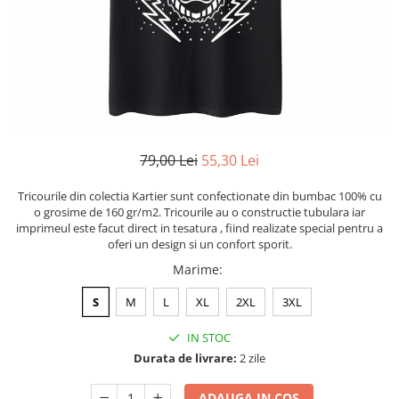
Tricouri Heart
Tricouri Ingeri
Tricouri Lips
Tricouri Japoneze
Tricouri Love
Tricouri Samurai
Tricouri Mom
Tricouri Skull
Tricouri Moon
Tricouri Sport
Tricouri Paris
Tricouri Tattoo
Tricouri Paste
Tricouri Trupe/Artisti
79,00 Lei
55,30 Lei
Tricouri Petrecerea Burlacitelor
Tricouri Vintage
Tricouri Pisici
Tricouri Oversize
Tricourile din colectia Kartier sunt confectionate din bumbac 100% cu
Tricouri Retro
o grosime de 160 gr/m2. Tricourile au o constructie tubulara iar
Rap/Hip-Hop
imprimeul este facut direct in tesatura , fiind realizate special pentru a
Tricouri Tattoo
Religious
oferi un design si un confort sporit.
Tricouri Toamna
Rock
Marime
:
Tricouri Tree
Hanorace Barbati
S
M
L
XL
2XL
3XL
Tricouri Valentine's Day
Bluze Trening
Tricouri X-mas
IN STOC
Bluze Femei
Durata de livrare:
2 zile
Bluze Abstract
ADAUGA IN COS