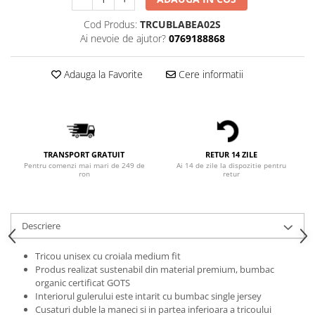
Bluze Alfabet
Bluze Animale
Cod Produs:
TRCUBLABEA02S
Bluze Coffee
Ai nevoie de ajutor?
0769188868
Bluze Cu Mesaj
Bluze Diverse
Adauga la Favorite
Cere informatii
Bluze Fashion
Bluze Flori
Bluze Fluturi
Bluze Heart
TRANSPORT GRATUIT
RETUR 14 ZILE
Bluze Japanese
Pentru comenzi mai mari de 249 de
Ai 14 de zile la dispozitie pentru
ron
retur
Bluze Lips
Bluze Love
Bluze Mom
Descriere
Bluze Paris
Tricou unisex cu croiala medium fit
Bluze Pisici
Produs realizat sustenabil din material premium, bumbac
Bluze Primavara
organic certificat GOTS
Bluze Tattoo
Interiorul gulerului este intarit cu bumbac single jersey
Cusaturi duble la maneci si in partea inferioara a tricoului
Bluze Toamna