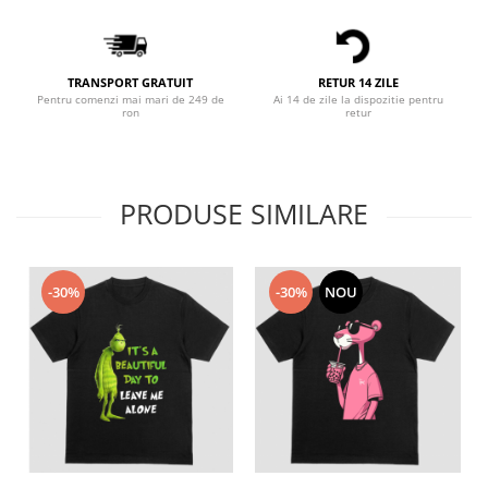
Bluze X-mas
Hanorace Unisex
TRANSPORT GRATUIT
RETUR 14 ZILE
Body-uri
Pentru comenzi mai mari de 249 de
Ai 14 de zile la dispozitie pentru
ron
retur
PRODUSE SIMILARE
-30%
-30%
NOU