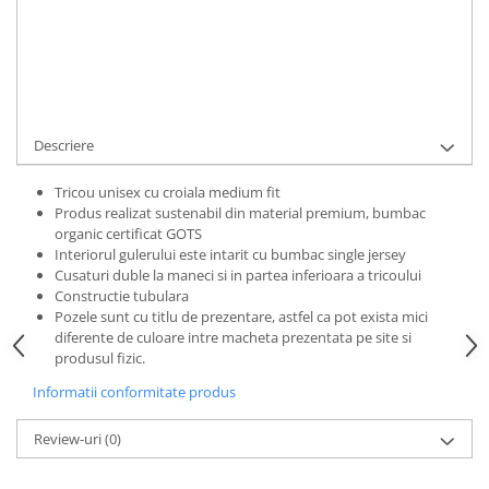
Bluze Alfabet
Cod Produs:
TAKNGFSKT-S
Ai nevoie de ajutor?
0769188868
Bluze Animale
Bluze Coffee
Cere informatii
Bluze Cu Mesaj
Bluze Diverse
Bluze Fashion
Descriere
Bluze Flori
Tricou unisex cu croiala medium fit
Bluze Fluturi
Produs realizat sustenabil din material premium, bumbac
Bluze Heart
organic certificat GOTS
Interiorul gulerului este intarit cu bumbac single jersey
Bluze Japanese
Cusaturi duble la maneci si in partea inferioara a tricoului
Bluze Lips
Constructie tubulara
Bluze Love
Pozele sunt cu titlu de prezentare, astfel ca pot exista mici
diferente de culoare intre macheta prezentata pe site si
Bluze Mom
produsul fizic.
Bluze Paris
Informatii conformitate produs
Bluze Pisici
Bluze Primavara
Review-uri
(0)
Bluze Tattoo
Bluze Toamna