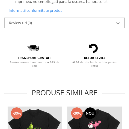
imprimeu, nu centrifugati pana la uscarea hanoracului.
Bluze X-mas
Informatii conformitate produs
Hanorace Unisex
Body-uri
Review-uri
(0)
TRANSPORT GRATUIT
RETUR 14 ZILE
Pentru comenzi mai mari de 249 de
Ai 14 de zile la dispozitie pentru
ron
retur
PRODUSE SIMILARE
-30%
-30%
NOU