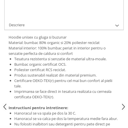
Bluze Alfabet
Bluze Animale
Cere informatii
Bluze Coffee
Bluze Cu Mesaj
Descriere
Bluze Diverse
Hoodie unisex cu gluga si buzunar
Bluze Fashion
Material: bumbac 80% organic si 20% poliester reciclat
Bluze Flori
Material interior: 100% bumbac periat in interior pentru o
Bluze Fluturi
senzatie perfecta de caldura si confort
Tesatura rezistenta si senzatie de material ultra-moale.
Bluze Heart
Bumbac organic certificat OCS.
Bluze Japanese
Poliester certificat RCS reciclat.
Bluze Lips
Produs sustenabil realizat din material premium.
Certificare OEKO-TEX(r) pentru cel mai bun confort al pielii
Bluze Love
tale.
Bluze Mom
Imprimarea se face direct in tesatura realizata cu cerneala
certificata OEKO-TEX(r).
Bluze Paris
Bluze Pisici
Instructiuni pentru intretinere:
Bluze Primavara
Hanoracul se va spala pe dos la 30 C.
Hanoracul se va calca pe dos la temperatura medie fara abur.
Bluze Tattoo
Nu folositi inalbitori sau detergenti pentru pete direct pe
Bluze Toamna