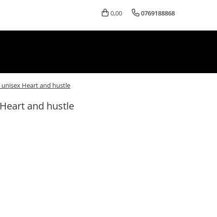
0,00
0769188868
unisex Heart and hustle
Heart and hustle