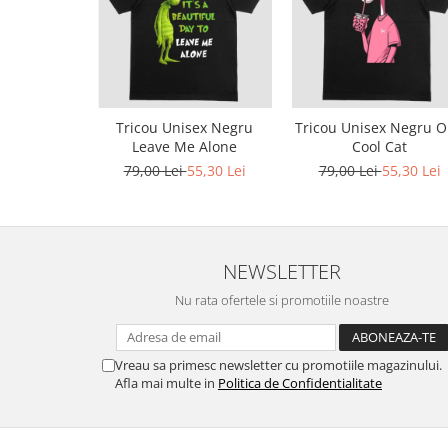
Bluze X-mas
Hanorace Unisex
Body-uri
Tricou Unisex Negru
Tricou Unisex Negru 
Leave Me Alone
Cool Cat
79,00 Lei
55,30 Lei
79,00 Lei
55,30 Lei
NEWSLETTER
Nu rata ofertele si promotiile noastre
Vreau sa primesc newsletter cu promotiile magazinului.
Afla mai multe in
Politica de Confidentialitate