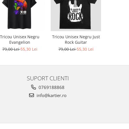
-30%
Tricou Unisex Negru
Tricou Unisex Negru Just
Tricou Unis
Evangelion
Rock Guitar
Ca
79,00 Lei
55,30 Lei
79,00 Lei
55,30 Lei
79,00 L
SUPORT CLIENTI
0769188868
info@kartier.ro