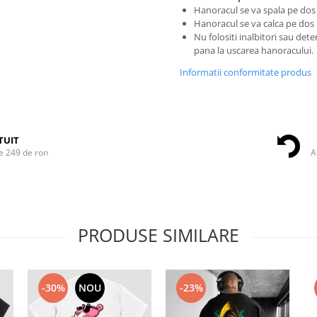
Hanoracul se va spala pe dos 
Hanoracul se va calca pe dos
Nu folositi inalbitori sau det
pana la uscarea hanoracului.
Informatii conformitate produs
TUIT
e 249 de ron
A
PRODUSE SIMILARE
-30%
NOU
-23%