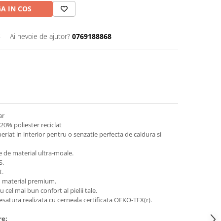
A IN COS
S
Ai nevoie de ajutor?
0769188868
ar
20% poliester reciclat
riat in interior pentru o senzatie perfecta de caldura si
e de material ultra-moale.
S.
t.
n material premium.
 cel mai bun confort al pielii tale.
esatura realizata cu cerneala certificata OEKO-TEX(r).
re: