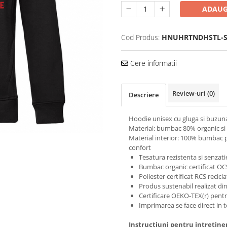
ADAUG
Cod Produs:
HNUHRTNDHSTL-
Cere informatii
Review-uri
(0)
Descriere
Hoodie unisex cu gluga si buzun
Material: bumbac 80% organic si 
Material interior: 100% bumbac pe
confort
Tesatura rezistenta si senzati
Bumbac organic certificat OC
Poliester certificat RCS recicla
Produs sustenabil realizat di
Certificare OEKO-TEX(r) pentru
Imprimarea se face direct in t
Instructiuni pentru intretine