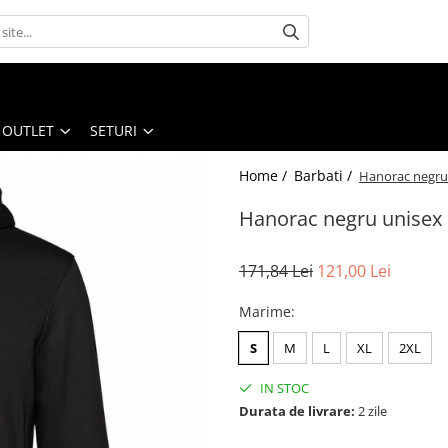
OUTLET
SETURI
Home /
Barbati /
Hanorac negru 
Hanorac negru unisex 
171,84 Lei
121,00 Lei
Marime
:
S
M
L
XL
2XL
IN STOC
Durata de livrare:
2 zile