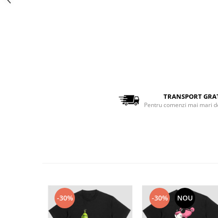
Bluze Alfabet
Bluze Animale
Bluze Coffee
Bluze Cu Mesaj
Bluze Diverse
Bluze Fashion
Bluze Flori
Bluze Fluturi
TRANSPORT GRA
Bluze Heart
Pentru comenzi mai mari d
Bluze Japanese
Bluze Lips
Bluze Love
Bluze Mom
Bluze Paris
Bluze Pisici
Bluze Primavara
-30%
-30%
NOU
Bluze Tattoo
Bluze Toamna