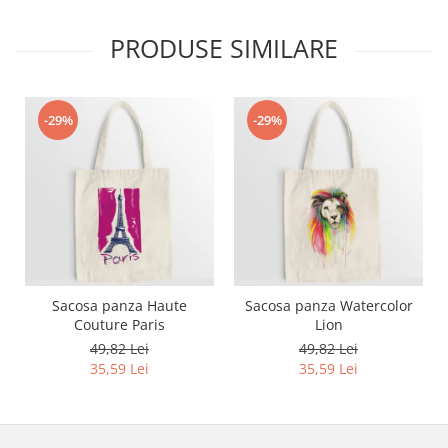
Bluze X-mas
PRODUSE SIMILARE
Hanorace Unisex
Body-uri
-29%
-29%
Sacosa panza Haute
Sacosa panza Watercolor
Couture Paris
Lion
49,82 Lei
49,82 Lei
35,59 Lei
35,59 Lei