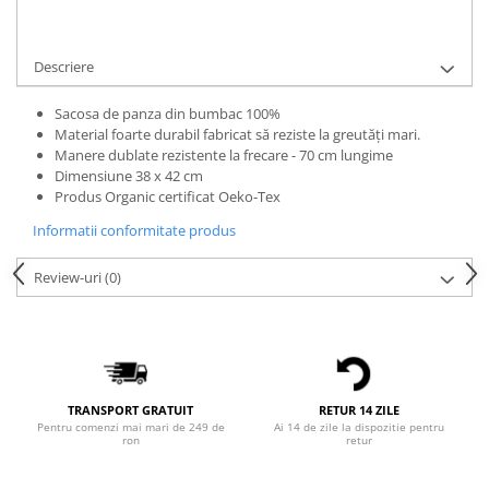
Bluze Alfabet
Cere informatii
Bluze Animale
Bluze Coffee
Descriere
Bluze Cu Mesaj
Sacosa de panza din bumbac 100%
Bluze Diverse
Material foarte durabil fabricat să reziste la greutăți mari.
Bluze Fashion
Manere dublate rezistente la frecare - 70 cm lungime
Bluze Flori
Dimensiune 38 x 42 cm
Produs Organic certificat Oeko-Tex
Bluze Fluturi
Bluze Heart
Informatii conformitate produs
Bluze Japanese
Review-uri
(0)
Bluze Lips
Bluze Love
Bluze Mom
Bluze Paris
Bluze Pisici
TRANSPORT GRATUIT
RETUR 14 ZILE
Bluze Primavara
Pentru comenzi mai mari de 249 de
Ai 14 de zile la dispozitie pentru
ron
retur
Bluze Tattoo
Bluze Toamna