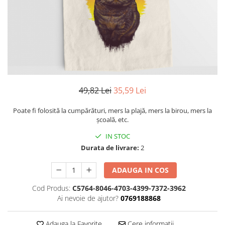
Tricouri Heart
Tricouri Ingeri
Tricouri Lips
Tricouri Japoneze
Tricouri Love
Tricouri Samurai
Tricouri Mom
Tricouri Skull
Tricouri Moon
Tricouri Sport
Tricouri Paris
Tricouri Tattoo
Tricouri Paste
Tricouri Trupe/Artisti
49,82 Lei
35,59 Lei
Tricouri Petrecerea Burlacitelor
Tricouri Vintage
Tricouri Pisici
Tricouri Oversize
Poate fi folosită la cumpărături, mers la plajă, mers la birou, mers la
Tricouri Retro
școală, etc.
Rap/Hip-Hop
Tricouri Tattoo
Religious
IN STOC
Tricouri Toamna
Rock
Durata de livrare:
2
Tricouri Tree
Hanorace Barbati
ADAUGA IN COS
Tricouri Valentine's Day
Bluze Trening
Tricouri X-mas
Cod Produs:
C5764-8046-4703-4399-7372-3962
Bluze Femei
Ai nevoie de ajutor?
0769188868
Bluze Abstract
Adauga la Favorite
Cere informatii