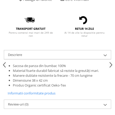
Bluze Alfabet
Bluze Animale
Bluze Coffee
Bluze Cu Mesaj
Bluze Diverse
TRANSPORT GRATUIT
RETUR 14 ZILE
Pentru comenzi mai mari de 249 de
Ai 14 de zile la dispozitie pentru
Bluze Fashion
ron
retur
Bluze Flori
Bluze Fluturi
Bluze Heart
Descriere
Bluze Japanese
Sacosa de panza din bumbac 100%
Bluze Lips
Material foarte durabil fabricat să reziste la greutăți mari.
Bluze Love
Manere dublate rezistente la frecare - 70 cm lungime
Bluze Mom
Dimensiune 38 x 42 cm
Produs Organic certificat Oeko-Tex
Bluze Paris
Informatii conformitate produs
Bluze Pisici
Bluze Primavara
Review-uri
(0)
Bluze Tattoo
Bluze Toamna