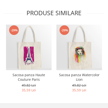
Bluze X-mas
PRODUSE SIMILARE
Hanorace Unisex
Body-uri
-29%
-29%
Sacosa panza Haute
Sacosa panza Watercolor
Couture Paris
Lion
49,82 Lei
49,82 Lei
35,59 Lei
35,59 Lei