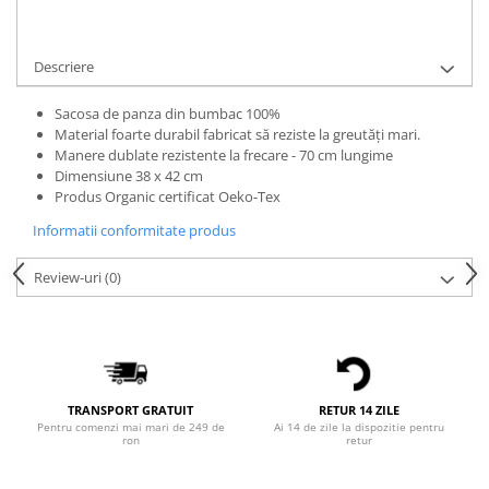
Bluze Alfabet
Cere informatii
Bluze Animale
Bluze Coffee
Descriere
Bluze Cu Mesaj
Sacosa de panza din bumbac 100%
Bluze Diverse
Material foarte durabil fabricat să reziste la greutăți mari.
Bluze Fashion
Manere dublate rezistente la frecare - 70 cm lungime
Bluze Flori
Dimensiune 38 x 42 cm
Produs Organic certificat Oeko-Tex
Bluze Fluturi
Bluze Heart
Informatii conformitate produs
Bluze Japanese
Review-uri
(0)
Bluze Lips
Bluze Love
Bluze Mom
Bluze Paris
Bluze Pisici
TRANSPORT GRATUIT
RETUR 14 ZILE
Bluze Primavara
Pentru comenzi mai mari de 249 de
Ai 14 de zile la dispozitie pentru
ron
retur
Bluze Tattoo
Bluze Toamna