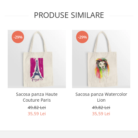
Bluze X-mas
PRODUSE SIMILARE
Hanorace Unisex
Body-uri
-29%
-29%
Sacosa panza Haute
Sacosa panza Watercolor
Couture Paris
Lion
49,82 Lei
49,82 Lei
35,59 Lei
35,59 Lei