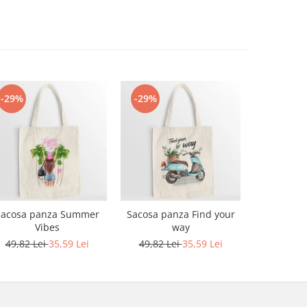
-29%
-29%
-29%
Sacosa panza Summer
Sacosa panza Find your
Sacosa pa
Vibes
way
G
49,82 Lei
35,59 Lei
49,82 Lei
35,59 Lei
49,82 L