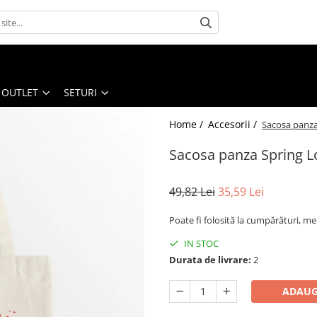
OUTLET
SETURI
Home /
Accesorii /
Sacosa panza
Sacosa panza Spring L
49,82 Lei
35,59 Lei
Poate fi folosită la cumpărături, mer
IN STOC
Durata de livrare:
2
ADAUG