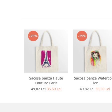
Bluze Alfabet
Bluze Animale
Bluze Coffee
Bluze Cu Mesaj
Bluze Diverse
Bluze Fashion
-29%
-29%
Bluze Flori
Bluze Fluturi
Bluze Heart
Bluze Japanese
Bluze Lips
Bluze Love
Sacosa panza Haute
Sacosa panza Waterco
Bluze Mom
Couture Paris
Lion
Bluze Paris
49,82 Lei
35,59 Lei
49,82 Lei
35,59 Lei
Bluze Pisici
Bluze Primavara
Bluze Tattoo
Bluze Toamna