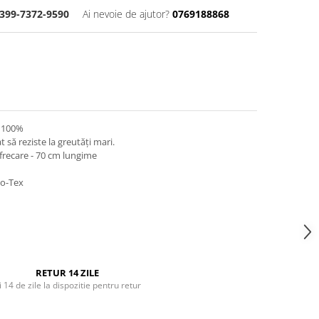
399-7372-9590
Ai nevoie de ajutor?
0769188868
 100%
t să reziste la greutăți mari.
frecare - 70 cm lungime
ko-Tex
RETUR 14 ZILE
i 14 de zile la dispozitie pentru retur