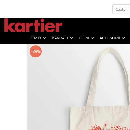
Femei
Barbati
COPII
Accesorii
Outlet
Seturi
Tricouri Femei
Tricouri Barbati
Tricouri Copii
Perne Decorative
Colectia Tricotata
Set Familie
FEMEI
BARBATI
COPII
ACCESORII
Tricouri Abstract
Tricouri X-mas
Tricouri X-mas
Genti din piele
Seturi Cuplu
Tricouri Alfabet
Tricouri Abstract
Sacose panza
Bluze Cuplu
-29%
Tricouri Animale
Tricouri Animale
Bluze Cuplu de Craciun
Tricouri Back to School
Tricouri Anime
Set Burlacite
Tricouri Beauty
Tricouri Cu Grafica Urbana
Seturi Dama
Tricouri Caini
Tricouri Cu Mesaj
Tricouri Cuplu
Tricouri Coffee
Tricouri Diverse
Tricouri Cu Mesaj
Tricouri Familie
Tricouri Diverse
Tricouri Fantasy
Tricouri Fashion
Tricouri Filme&Seriale
Tricouri Flori
Tricouri Funny
Tricouri Fluturi
Tricouri Grafitti