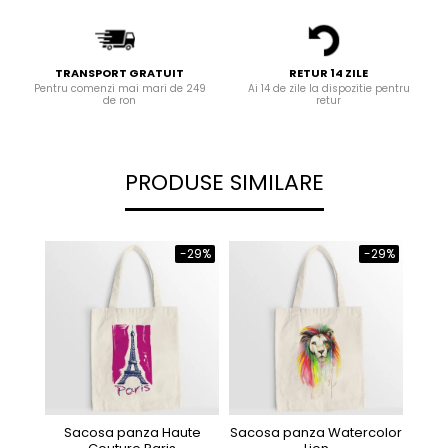
TRANSPORT GRATUIT
RETUR 14 ZILE
Pentru comenzi mai mari de 249
Ai 14 de zile la dispozitie pentru
de ron
retur
PRODUSE SIMILARE
-29%
-29%
Sacosa panza Haute
Sacosa panza Watercolor
Sa