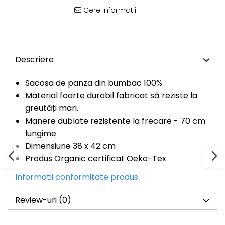
Bluze Cu Mesaj
Cere informatii
Bluze Diverse
Bluze Fashion
Bluze Flori
Bluze Fluturi
Descriere
Bluze Heart
Bluze Japanese
Sacosa de panza din bumbac 100%
Bluze Lips
Material foarte durabil fabricat să reziste la
Bluze Love
greutăți mari.
Bluze Mom
Manere dublate rezistente la frecare - 70 cm
Bluze Paris
lungime
Bluze Pisici
Dimensiune 38 x 42 cm
Bluze Primavara
Produs Organic certificat Oeko-Tex
Bluze Tattoo
Bluze Toamna
Informatii conformitate produs
Bluze X-mas
Hanorace Unisex
Review-uri
(0)
Body-uri