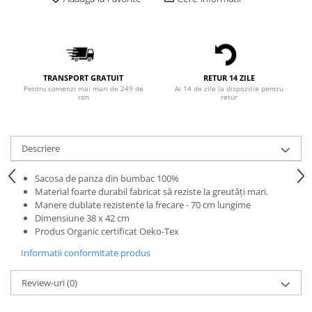
Bluze Alfabet
Bluze Animale
Bluze Coffee
Bluze Cu Mesaj
Bluze Diverse
TRANSPORT GRATUIT
RETUR 14 ZILE
Pentru comenzi mai mari de 249 de
Ai 14 de zile la dispozitie pentru
Bluze Fashion
ron
retur
Bluze Flori
Bluze Fluturi
Bluze Heart
Descriere
Bluze Japanese
Sacosa de panza din bumbac 100%
Bluze Lips
Material foarte durabil fabricat să reziste la greutăți mari.
Bluze Love
Manere dublate rezistente la frecare - 70 cm lungime
Bluze Mom
Dimensiune 38 x 42 cm
Produs Organic certificat Oeko-Tex
Bluze Paris
Informatii conformitate produs
Bluze Pisici
Bluze Primavara
Review-uri
(0)
Bluze Tattoo
Bluze Toamna