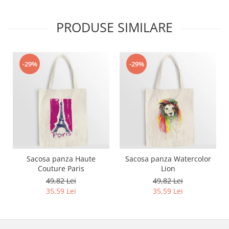
Bluze X-mas
PRODUSE SIMILARE
Hanorace Unisex
Body-uri
-29%
-29%
Sacosa panza Haute
Sacosa panza Watercolor
Couture Paris
Lion
49,82 Lei
49,82 Lei
35,59 Lei
35,59 Lei