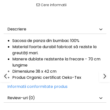
Bluze Cu Mesaj
Cere informatii
Bluze Diverse
Bluze Fashion
Bluze Flori
Bluze Fluturi
Descriere
Bluze Heart
Bluze Japanese
Sacosa de panza din bumbac 100%
Bluze Lips
Material foarte durabil fabricat să reziste la
Bluze Love
greutăți mari.
Bluze Mom
Manere dublate rezistente la frecare - 70 cm
Bluze Paris
lungime
Bluze Pisici
Dimensiune 38 x 42 cm
Bluze Primavara
Produs Organic certificat Oeko-Tex
Bluze Tattoo
Bluze Toamna
Informatii conformitate produs
Bluze X-mas
Hanorace Unisex
Review-uri
(0)
Body-uri