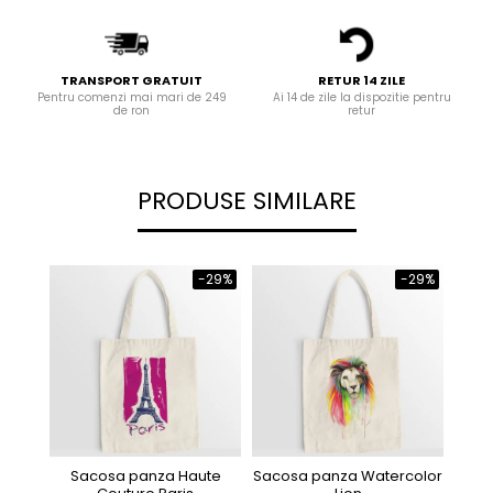
TRANSPORT GRATUIT
RETUR 14 ZILE
Pentru comenzi mai mari de 249
Ai 14 de zile la dispozitie pentru
de ron
retur
PRODUSE SIMILARE
-29%
-29%
Sacosa panza Haute
Sacosa panza Watercolor
Sa