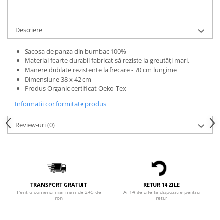
Bluze Alfabet
Cere informatii
Bluze Animale
Bluze Coffee
Descriere
Bluze Cu Mesaj
Sacosa de panza din bumbac 100%
Bluze Diverse
Material foarte durabil fabricat să reziste la greutăți mari.
Bluze Fashion
Manere dublate rezistente la frecare - 70 cm lungime
Bluze Flori
Dimensiune 38 x 42 cm
Produs Organic certificat Oeko-Tex
Bluze Fluturi
Bluze Heart
Informatii conformitate produs
Bluze Japanese
Review-uri
(0)
Bluze Lips
Bluze Love
Bluze Mom
Bluze Paris
Bluze Pisici
TRANSPORT GRATUIT
RETUR 14 ZILE
Bluze Primavara
Pentru comenzi mai mari de 249 de
Ai 14 de zile la dispozitie pentru
ron
retur
Bluze Tattoo
Bluze Toamna