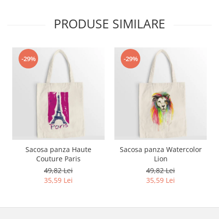
Bluze X-mas
PRODUSE SIMILARE
Hanorace Unisex
Body-uri
-29%
-29%
Sacosa panza Haute
Sacosa panza Watercolor
Couture Paris
Lion
49,82 Lei
49,82 Lei
35,59 Lei
35,59 Lei