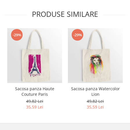
Bluze X-mas
PRODUSE SIMILARE
Hanorace Unisex
Body-uri
-29%
-29%
Sacosa panza Haute
Sacosa panza Watercolor
Couture Paris
Lion
49,82 Lei
49,82 Lei
35,59 Lei
35,59 Lei