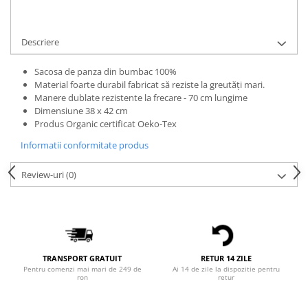
Bluze Alfabet
Cere informatii
Bluze Animale
Bluze Coffee
Descriere
Bluze Cu Mesaj
Sacosa de panza din bumbac 100%
Bluze Diverse
Material foarte durabil fabricat să reziste la greutăți mari.
Bluze Fashion
Manere dublate rezistente la frecare - 70 cm lungime
Bluze Flori
Dimensiune 38 x 42 cm
Produs Organic certificat Oeko-Tex
Bluze Fluturi
Bluze Heart
Informatii conformitate produs
Bluze Japanese
Review-uri
(0)
Bluze Lips
Bluze Love
Bluze Mom
Bluze Paris
Bluze Pisici
TRANSPORT GRATUIT
RETUR 14 ZILE
Bluze Primavara
Pentru comenzi mai mari de 249 de
Ai 14 de zile la dispozitie pentru
ron
retur
Bluze Tattoo
Bluze Toamna