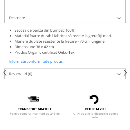
Bluze Alfabet
Cere informatii
Bluze Animale
Bluze Coffee
Descriere
Bluze Cu Mesaj
Sacosa de panza din bumbac 100%
Bluze Diverse
Material foarte durabil fabricat să reziste la greutăți mari.
Bluze Fashion
Manere dublate rezistente la frecare - 70 cm lungime
Bluze Flori
Dimensiune 38 x 42 cm
Produs Organic certificat Oeko-Tex
Bluze Fluturi
Bluze Heart
Informatii conformitate produs
Bluze Japanese
Review-uri
(0)
Bluze Lips
Bluze Love
Bluze Mom
Bluze Paris
Bluze Pisici
TRANSPORT GRATUIT
RETUR 14 ZILE
Bluze Primavara
Pentru comenzi mai mari de 249 de
Ai 14 de zile la dispozitie pentru
ron
retur
Bluze Tattoo
Bluze Toamna