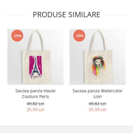
Bluze X-mas
PRODUSE SIMILARE
Hanorace Unisex
Body-uri
-29%
-29%
Sacosa panza Haute
Sacosa panza Watercolor
Couture Paris
Lion
49,82 Lei
49,82 Lei
35,59 Lei
35,59 Lei