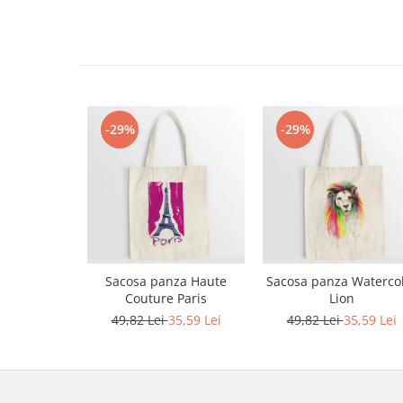
Bluze Alfabet
Bluze Animale
Bluze Coffee
Bluze Cu Mesaj
Bluze Diverse
Bluze Fashion
-29%
-29%
Bluze Flori
Bluze Fluturi
Bluze Heart
Bluze Japanese
Bluze Lips
Bluze Love
Sacosa panza Haute
Sacosa panza Waterco
Bluze Mom
Couture Paris
Lion
Bluze Paris
49,82 Lei
35,59 Lei
49,82 Lei
35,59 Lei
Bluze Pisici
Bluze Primavara
Bluze Tattoo
Bluze Toamna