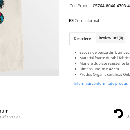
Cod Produs:
C5764-8046-4703-4
Cere informatii
Review-uri
(0)
Descriere
Sacosa de panza din bumbac
Material foarte durabil fabrica
Manere dublate rezistente la 
Dimensiune 38 x 42 cm
Produs Organic certificat Oe
Informatii conformitate produs
TUIT
e 249 de ron
A