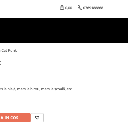
0,00
0769188868
a Cat Punk
k
s la plajă, mers la birou, mers la școală, etc.
A IN COS