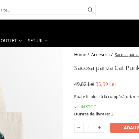
OUTLET
SETURI
Home /
Accesorii /
Sacosa panz
Sacosa panza Cat Pun
49,82 Lei
35,59 Lei
Poate fi folosită la cumpărături, mer
IN STOC
Durata de livrare:
2
ADAUG