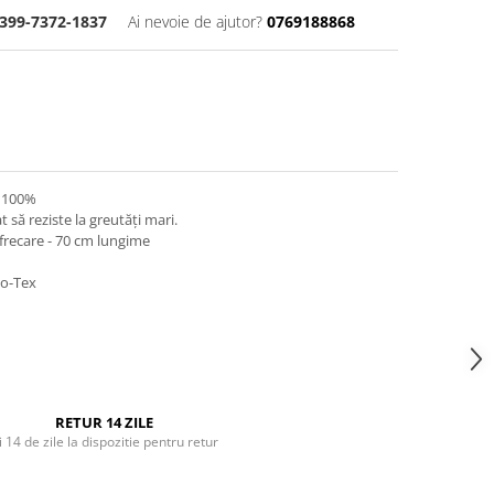
399-7372-1837
Ai nevoie de ajutor?
0769188868
 100%
t să reziste la greutăți mari.
frecare - 70 cm lungime
ko-Tex
RETUR 14 ZILE
i 14 de zile la dispozitie pentru retur