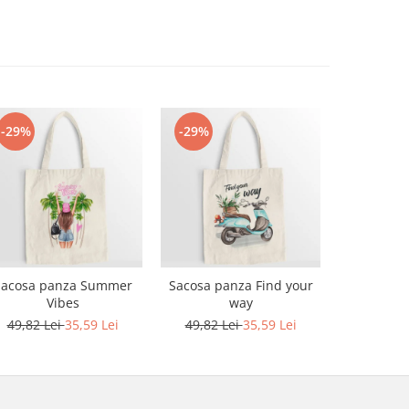
-29%
-29%
-29%
Sacosa panza Summer
Sacosa panza Find your
Sacosa pa
Vibes
way
G
49,82 Lei
35,59 Lei
49,82 Lei
35,59 Lei
49,82 L