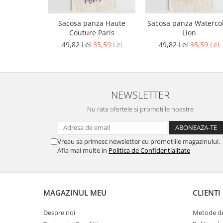
Bluze X-mas
Sacosa panza Haute
Sacosa panza Waterco
Hanorace Unisex
Couture Paris
Lion
Body-uri
49,82 Lei
35,59 Lei
49,82 Lei
35,59 Lei
NEWSLETTER
Nu rata ofertele si promotiile noastre
Vreau sa primesc newsletter cu promotiile magazinului.
Afla mai multe in
Politica de Confidentialitate
MAGAZINUL MEU
CLIENTI
Despre noi
Metode de