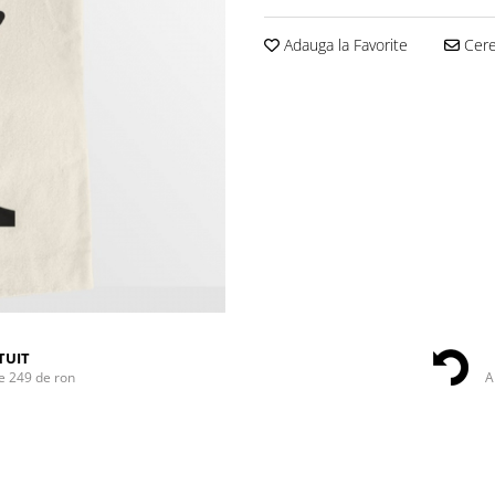
Adauga la Favorite
Cere 
TUIT
e 249 de ron
A