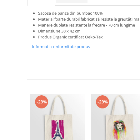
Bluze Alfabet
Bluze Animale
Sacosa de panza din bumbac 100%
Bluze Coffee
Material foarte durabil fabricat să reziste la greutăți mar
Bluze Cu Mesaj
Manere dublate rezistente la frecare - 70 cm lungime
Dimensiune 38 x 42 cm
Bluze Diverse
Produs Organic certificat Oeko-Tex
Bluze Fashion
Informatii conformitate produs
Bluze Flori
Bluze Fluturi
Bluze Heart
Bluze Japanese
Bluze Lips
Bluze Love
Bluze Mom
-29%
-29%
Bluze Paris
Bluze Pisici
Bluze Primavara
Bluze Tattoo
Bluze Toamna