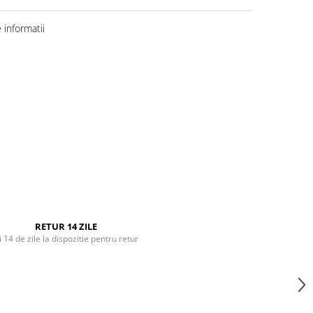
informatii
RETUR 14 ZILE
i 14 de zile la dispozitie pentru retur