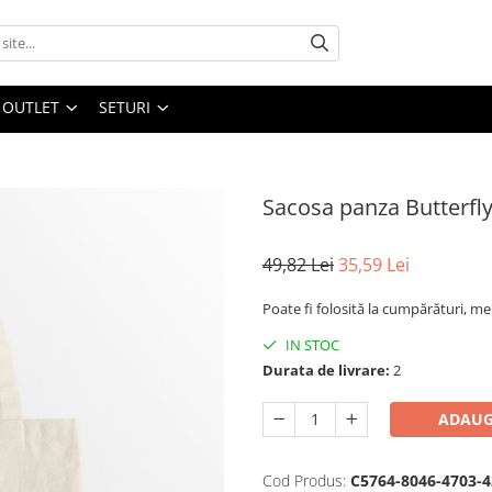
OUTLET
SETURI
Sacosa panza Butterfly
49,82 Lei
35,59 Lei
Poate fi folosită la cumpărături, mer
IN STOC
Durata de livrare:
2
ADAUG
Cod Produs:
C5764-8046-4703-4