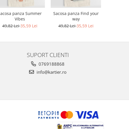
Sacosa panza Summer
Sacosa panza Find your
Sacosa pa
Vibes
way
G
49,82 Lei
35,59 Lei
49,82 Lei
35,59 Lei
49,82 L
SUPORT CLIENTI
0769188868
info@kartier.ro