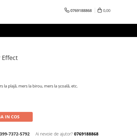
0769188868
0,00
 Effect
s la plajă, mers la birou, mers la școală, etc.
A IN COS
399-7372-5792
Ai nevoie de ajutor?
0769188868