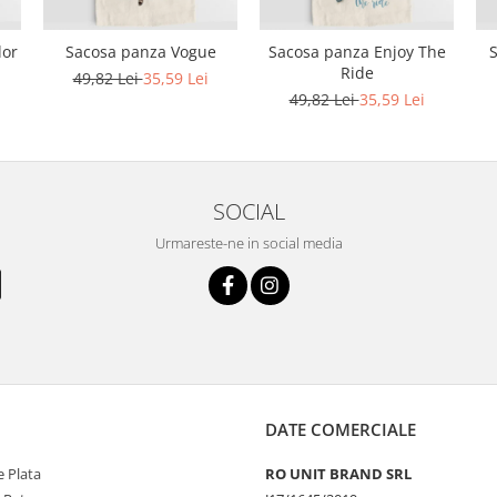
lor
Sacosa panza Vogue
Sacosa panza Enjoy The
Ride
49,82 Lei
35,59 Lei
49,82 Lei
35,59 Lei
SOCIAL
Urmareste-ne in social media
DATE COMERCIALE
 Plata
RO UNIT BRAND SRL