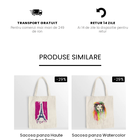
TRANSPORT GRATUIT
RETUR 14 ZILE
Pentru comenzi mai mari de 249
Ai 14 de zile la dispozitie pentru
de ron
retur
PRODUSE SIMILARE
-29%
-29%
Sacosa panza Haute
Sacosa panza Watercolor
Sa