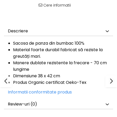
Bluze Cu Mesaj
Cere informatii
Bluze Diverse
Bluze Fashion
Bluze Flori
Bluze Fluturi
Descriere
Bluze Heart
Bluze Japanese
Sacosa de panza din bumbac 100%
Bluze Lips
Material foarte durabil fabricat să reziste la
Bluze Love
greutăți mari.
Bluze Mom
Manere dublate rezistente la frecare - 70 cm
Bluze Paris
lungime
Bluze Pisici
Dimensiune 38 x 42 cm
Bluze Primavara
Produs Organic certificat Oeko-Tex
Bluze Tattoo
Bluze Toamna
Informatii conformitate produs
Bluze X-mas
Hanorace Unisex
Review-uri
(0)
Body-uri