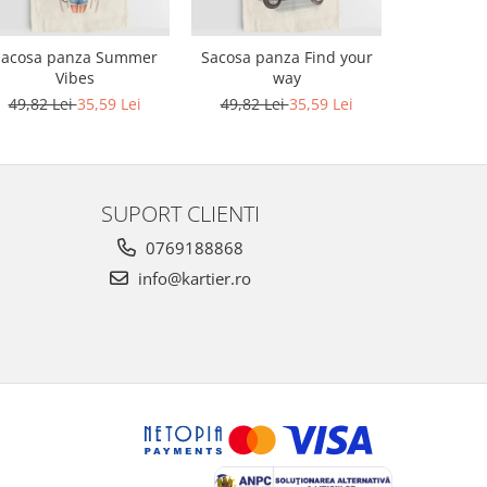
Sacosa panza Summer
Sacosa panza Find your
Sacosa pa
Vibes
way
G
49,82 Lei
35,59 Lei
49,82 Lei
35,59 Lei
49,82 L
SUPORT CLIENTI
0769188868
info@kartier.ro