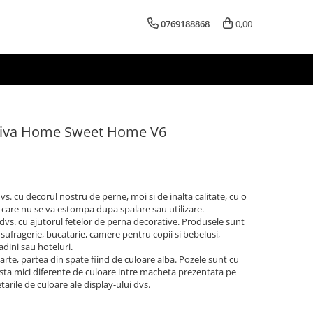
0769188868
0,00
tiva Home Sweet Home V6
s. cu decorul nostru de perne, moi si de inalta calitate, cu o
a, care nu se va estompa dupa spalare sau utilizare.
 dvs. cu ajutorul fetelor de perna decorative. Produsele sunt
, sufragerie, bucatarie, camere pentru copii si bebelusi,
dini sau hoteluri.
rte, partea din spate fiind de culoare alba. Pozele sunt cu
xista mici diferente de culoare intre macheta prezentata pe
setarile de culoare ale display-ului dvs.