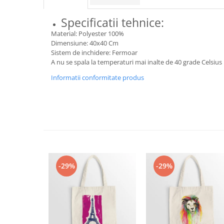
Bluze Alfabet
Bluze Animale
Specificatii tehnice:
Bluze Coffee
Material: Polyester 100%
Bluze Cu Mesaj
Dimensiune: 40x40 Cm
Bluze Diverse
Sistem de inchidere: Fermoar
A nu se spala la temperaturi mai inalte de 40 grade Celsius
Bluze Fashion
Informatii conformitate produs
Bluze Flori
Bluze Fluturi
Bluze Heart
Bluze Japanese
Bluze Lips
Bluze Love
Bluze Mom
-29%
-29%
Bluze Paris
Bluze Pisici
Bluze Primavara
Bluze Tattoo
Bluze Toamna