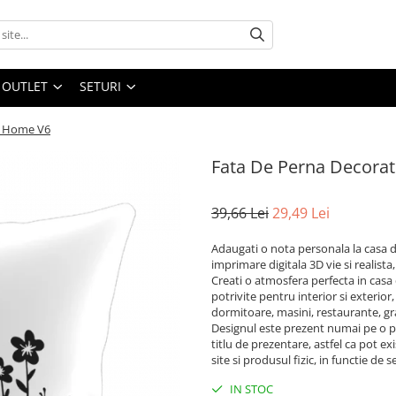
OUTLET
SETURI
t Home V6
Fata De Perna Decora
39,66 Lei
29,49 Lei
Adaugati o nota personala la casa dv
imprimare digitala 3D vie si realist
Creati o atmosfera perfecta in casa
potrivite pentru interior si exterior
dormitoare, masini, restaurante, gra
Designul este prezent numai pe o pa
titlu de prezentare, astfel ca pot e
site si produsul fizic, in functie de 
IN STOC