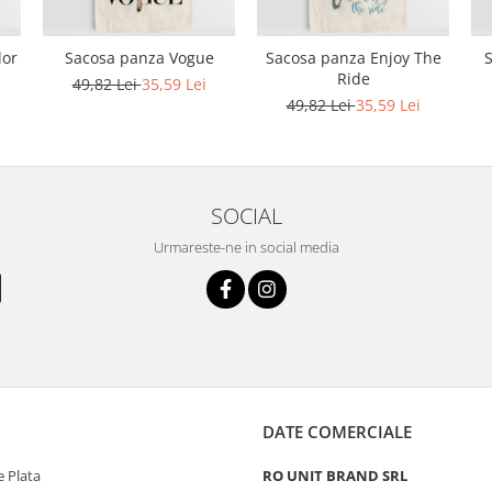
lor
Sacosa panza Vogue
Sacosa panza Enjoy The
Ride
49,82 Lei
35,59 Lei
49,82 Lei
35,59 Lei
SOCIAL
Urmareste-ne in social media
DATE COMERCIALE
 Plata
RO UNIT BRAND SRL