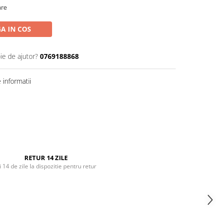
are
A IN COS
ie de ajutor?
0769188868
informatii
RETUR 14 ZILE
i 14 de zile la dispozitie pentru retur