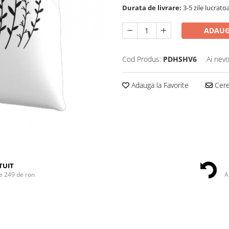
Durata de livrare:
3-5 zile lucrato
ADAUG
Cod Produs:
PDHSHV6
Ai nevo
Adauga la Favorite
Cere 
TUIT
e 249 de ron
A