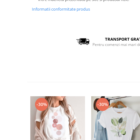
Bluze Alfabet
Bluze Animale
Informatii conformitate produs
Bluze Coffee
Bluze Cu Mesaj
Bluze Diverse
TRANSPORT GRA
Bluze Fashion
Pentru comenzi mai mari d
Bluze Flori
Bluze Fluturi
Bluze Heart
Bluze Japanese
Bluze Lips
Bluze Love
Bluze Mom
-30%
-30%
Bluze Paris
Bluze Pisici
Bluze Primavara
Bluze Tattoo
Bluze Toamna