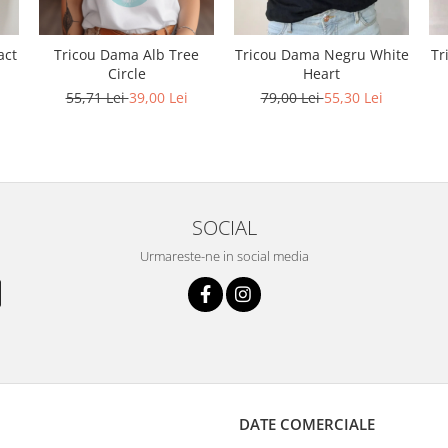
act
Tricou Dama Alb Tree
Tricou Dama Negru White
Tr
Circle
Heart
55,71 Lei
39,00 Lei
79,00 Lei
55,30 Lei
SOCIAL
Urmareste-ne in social media
DATE COMERCIALE