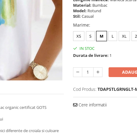
Material:
Bumbac
Model:
Rotund
Stil:
Casual
Marime
:
XS
S
M
L
XL
IN STOC
Durata de livrare:
1
ADAUG
Cod Produs:
TDAPSTLGRNGLT-M
Cere informatii
ac organic certificat GOTS
ui
ici diferente de croiala si culoare