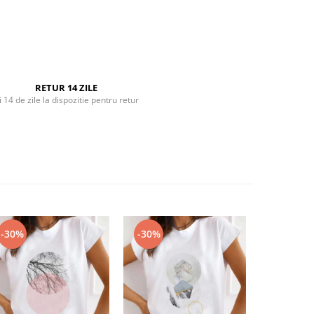
RETUR 14 ZILE
i 14 de zile la dispozitie pentru retur
-30%
-30%
-30%