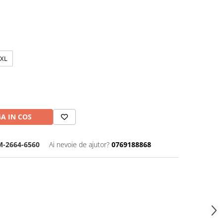
2XL
A IN COS
-2664-6560
Ai nevoie de ajutor?
0769188868