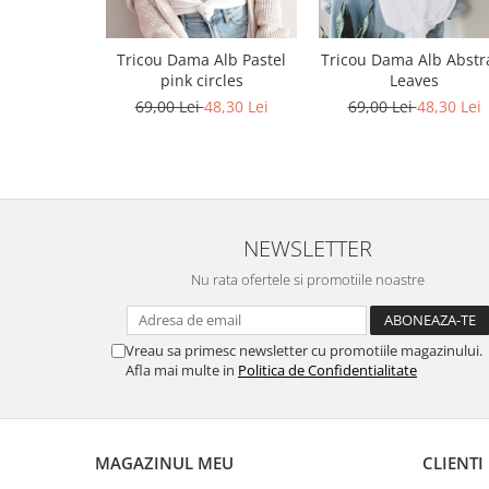
Bluze X-mas
Hanorace Unisex
Tricou Dama Alb Pastel
Tricou Dama Alb Abstr
pink circles
Leaves
Body-uri
69,00 Lei
48,30 Lei
69,00 Lei
48,30 Lei
NEWSLETTER
Nu rata ofertele si promotiile noastre
Vreau sa primesc newsletter cu promotiile magazinului.
Afla mai multe in
Politica de Confidentialitate
MAGAZINUL MEU
CLIENTI