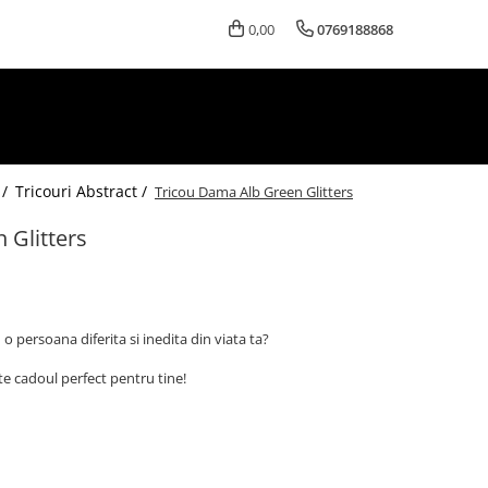
0,00
0769188868
 /
Tricouri Abstract /
Tricou Dama Alb Green Glitters
 Glitters
o persoana diferita si inedita din viata ta?
te cadoul perfect pentru tine!
a