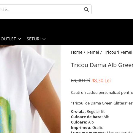
OUTLET
SETURI
Home /
Femei /
Tricouri Femei
Tricou Dama Alb Green
69,00 Lei
48,30 Lei
Cauti un cadou personalizat pentru 
"Tricoul de Dama Green Glitters" es
Croiala:
Regular fit
Culoare de baza:
Alb
Culoare:
Alb
Imprimeu:
Grafic
Lungime maneca:
Maneca scurt