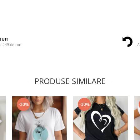
TUIT
e 249 de ron
A
PRODUSE SIMILARE
-30%
-30%