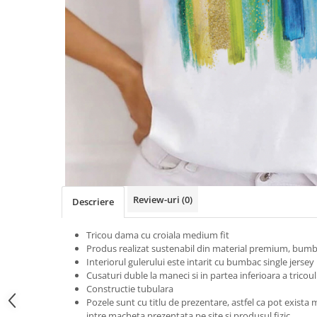
Tricouri Heart
Tricouri Ingeri
Tricouri Lips
Tricouri Japoneze
Tricouri Love
Tricouri Samurai
Tricouri Mom
Tricouri Skull
Tricouri Moon
Tricouri Sport
Tricouri Paris
Tricouri Tattoo
Tricouri Paste
Tricouri Trupe/Artisti
Tricouri Petrecerea Burlacitelor
Tricouri Vintage
Tricouri Pisici
Tricouri Oversize
Tricouri Retro
Rap/Hip-Hop
Tricouri Tattoo
Religious
Review-uri
(0)
Descriere
Tricouri Toamna
Rock
Tricouri Tree
Hanorace Barbati
Tricou dama cu croiala medium fit
Tricouri Valentine's Day
Bluze Trening
Produs realizat sustenabil din material premium, bumb
Tricouri X-mas
Interiorul gulerului este intarit cu bumbac single jersey
Cusaturi duble la maneci si in partea inferioara a tricoul
Bluze Femei
Constructie tubulara
Bluze Abstract
Pozele sunt cu titlu de prezentare, astfel ca pot exista m
intre macheta prezentata pe site si produsul fizic.