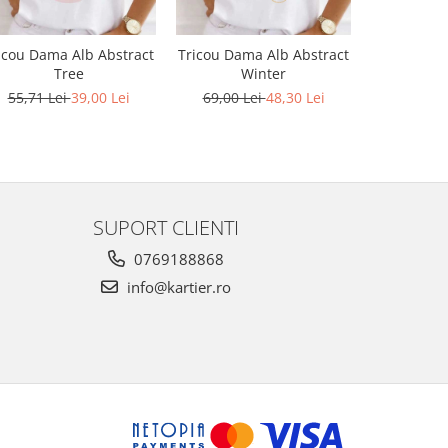
icou Dama Alb Abstract
Tricou Dama Alb Abstract
Tricou 
Tree
Winter
Purpl
55,71 Lei
39,00 Lei
69,00 Lei
48,30 Lei
79,00 L
SUPORT CLIENTI
0769188868
info@kartier.ro